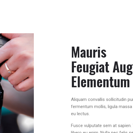
Mauris
Feugiat Au
Elementum
Aliquam convallis sollicitudin p
fermentum mollis, ligula massa a
eu lectus.
Fusce vulputate sem at sapien.
libero eu enim. Nulla nec felis 