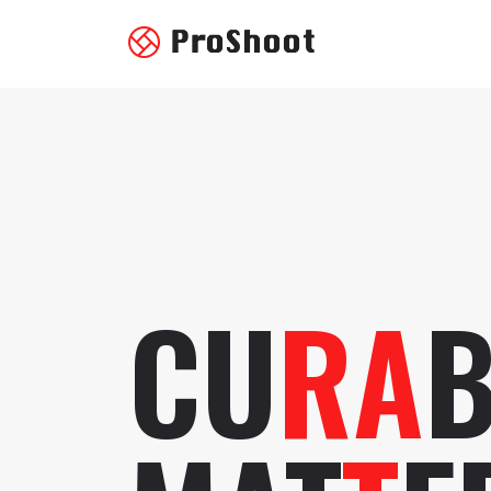
CU
RA
B