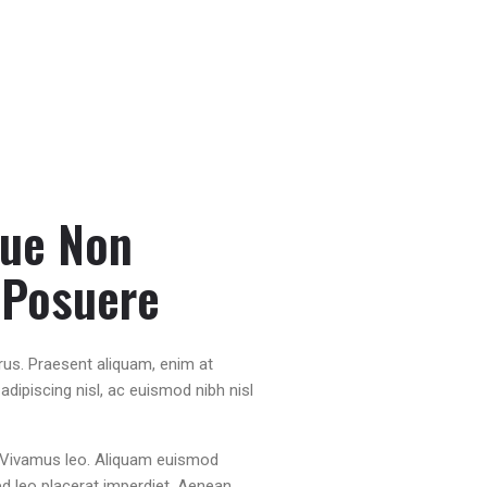
gue Non
 Posuere
urus. Praesent aliquam, enim at
dipiscing nisl, ac euismod nibh nisl
 Vivamus leo. Aliquam euismod
sed leo placerat imperdiet. Aenean